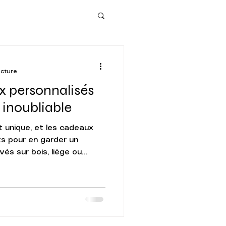
ecture
x personnalisés
 inoubliable
 unique, et les cadeaux
ts pour en garder un
vés sur bois, liège ou
touche d’élégance et de
 les esprits. Offrir un
créer une émotion et un
temps gravé.