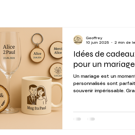
Geoffrey
10 juin 2025
2 min de l
Idées de cadeau
pour un mariage
Un mariage est un moment
personnalisés sont parfai
souvenir impérissable. Gra
bambou, ils ajoutent une 
personnalisation qui marque
objet personnalisé, c’est 
souvenir qui restera long