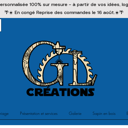
ersonnalisée 100% sur mesure – à partir de vos idées, lo
🌴☀️ En congé Reprise des commandes le 16 août.☀️🌴
riage
Présentation et services
Galerie
Sapin en bois