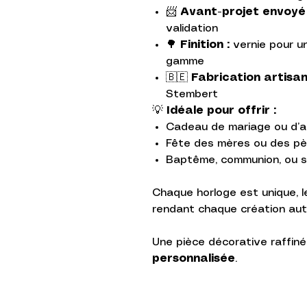
📨
Avant-projet envoyé 
validation
🌳
Finition :
vernie pour un
gamme
🇧🇪
Fabrication artisan
Stembert
💡
Idéale pour offrir :
Cadeau de mariage ou d’a
Fête des mères ou des pè
Baptême, communion, ou s
Chaque horloge est unique, l
rendant chaque création aut
Une pièce décorative raffinée
personnalisée
.