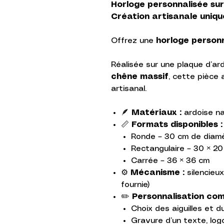
Horloge personnalisée sur
Création artisanale unique
Offrez une
horloge person
Réalisée sur une plaque d’ar
chêne massif
, cette pièce 
artisanal.
🪶
Matériaux :
ardoise na
📏
Formats disponibles :
Ronde – 30 cm de diam
Rectangulaire – 30 × 2
Carrée – 36 × 36 cm
⚙️
Mécanisme :
silencieux
fournie)
✏️
Personnalisation com
Choix des aiguilles et d
Gravure d’un texte, log