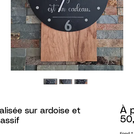
À p
lisée sur ardoise et
50
assif
Fond
*