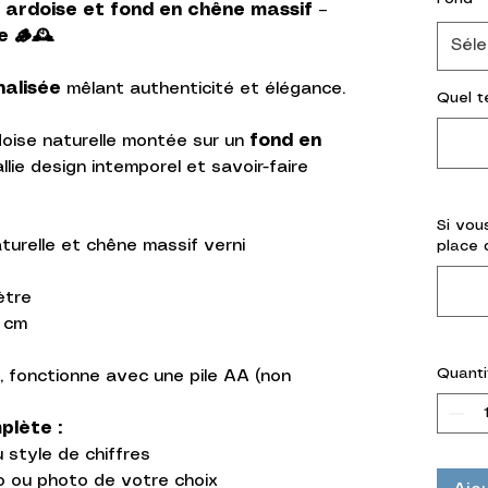
 ardoise et fond en chêne massif –
 🪵🕰️
Séle
nalisée
mêlant authenticité et élégance.
Quel t
doise naturelle montée sur un
fond en
allie design intemporel et savoir-faire
Si vous
turelle et chêne massif verni
place d
ètre
0 cm
Quanti
, fonctionne avec une pile AA (non
plète :
u style de chiffres
o ou photo de votre choix