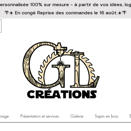
ersonnalisée 100% sur mesure – à partir de vos idées, lo
🌴☀️ En congé Reprise des commandes le 16 août.☀️🌴
riage
Présentation et services
Galerie
Sapin en bois