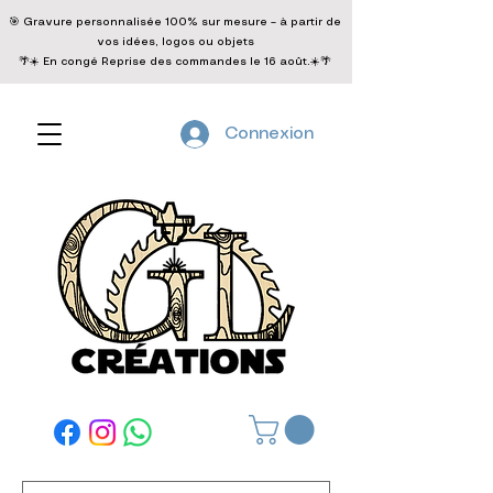
🎯 Gravure personnalisée 100% sur mesure – à partir de
vos idées, logos ou objets
🌴☀️ En congé Reprise des commandes le 16 août.☀️🌴
Connexion