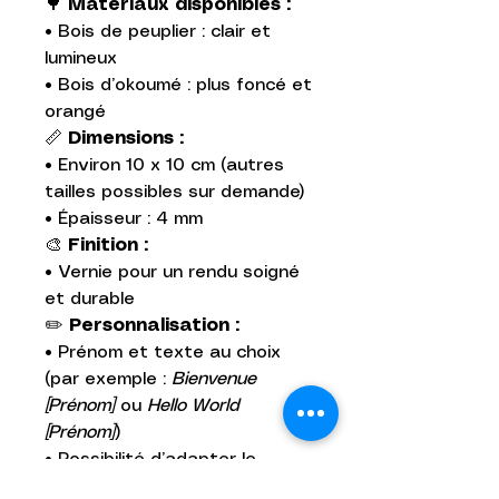
🌳
Matériaux disponibles :
• Bois de peuplier : clair et
lumineux
• Bois d’okoumé : plus foncé et
orangé
📏
Dimensions :
• Environ 10 x 10 cm (autres
tailles possibles sur demande)
• Épaisseur : 4 mm
🎨
Finition :
• Vernie pour un rendu soigné
et durable
✏️
Personnalisation :
• Prénom et texte au choix
(par exemple :
Bienvenue
[Prénom]
ou
Hello World
[Prénom]
)
• Possibilité d’adapter le
thème (feuilles, étoiles,