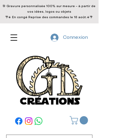
🎯 Gravure personnalisée 100% sur mesure – à partir de
vos idées, logos ou objets
🌴☀️ En congé Reprise des commandes le 16 août.☀️🌴
Connexion