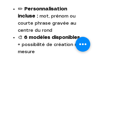
✏️
Personnalisation
incluse :
mot, prénom ou
courte phrase gravée au
centre du rond
🎨
6 modèles disponibles
+ possibilité de création sur
mesure
🌳
Bois au choix :
okoumé
(teinte chaude) ou peuplier
(plus clair)
📏
Dimensions :
Centre : env. 45 mm
Totales : env. 55 x 90 mm
Épaisseur : 4 mm
✨
Finition vernie
pour un
rendu soigné et durable
🌿
Chaque pièce est
unique
, les veines du bois